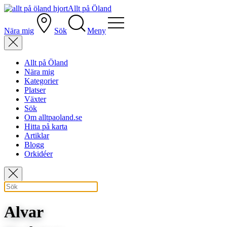
Allt på Öland
Nära mig
Sök
Meny
Allt på Öland
Nära mig
Kategorier
Platser
Växter
Sök
Om alltpaoland.se
Hitta på karta
Artiklar
Blogg
Orkidéer
Alvar