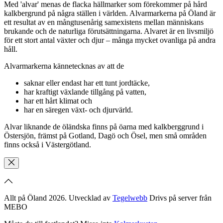
Med 'alvar' menas de flacka hällmarker som förekommer på hård
kalkbergrund på några ställen i världen. Alvarmarkerna på Öland är
ett resultat av en mångtusenårig samexistens mellan människans
brukande och de naturliga förutsättningarna. Alvaret är en livsmiljö
för ett stort antal växter och djur – många mycket ovanliga på andra
håll.
Alvarmarkerna kännetecknas av att de
saknar eller endast har ett tunt jordtäcke,
har kraftigt växlande tillgång på vatten,
har ett hårt klimat och
har en säregen växt- och djurvärld.
Alvar liknande de öländska finns på öarna med kalkberggrund i
Östersjön, främst på Gotland, Dagö och Ösel, men små områden
finns också i Västergötland.
Allt på Öland 2026. Utvecklad av
Tegelwebb
Drivs på server från
MEBO