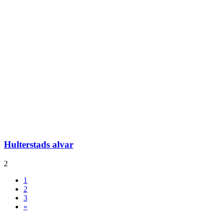
Hulterstads alvar
2
1
2
3
»