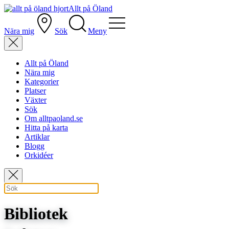
Allt på Öland
Nära mig
Sök
Meny
Allt på Öland
Nära mig
Kategorier
Platser
Växter
Sök
Om alltpaoland.se
Hitta på karta
Artiklar
Blogg
Orkidéer
Bibliotek