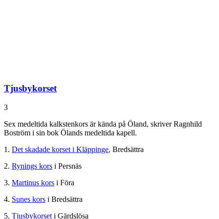
Tjusbykorset
3
Sex medeltida kalkstenkors är kända på Öland, skriver Ragnhild
Boström i sin bok Ölands medeltida kapell.
1.
Det skadade korset i Kläppinge
, Bredsättra
2.
Rynings kors
i Persnäs
3.
Martinus kors
i Föra
4.
Sunes kors
i Bredsättra
5.
Tjusbykorset
i Gärdslösa