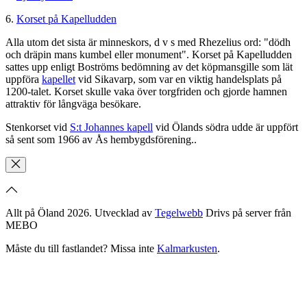
6.
Korset på Kapelludden
Alla utom det sista är minneskors, d v s med Rhezelius ord: "dödh
och dräpin mans kumbel eller monument". Korset på Kapelludden
sattes upp enligt Boströms bedömning av det köpmansgille som lät
uppföra
kapellet
vid Sikavarp, som var en viktig handelsplats på
1200-talet. Korset skulle vaka över torgfriden och gjorde hamnen
attraktiv för långväga besökare.
Stenkorset vid
S:t Johannes kapell
vid Ölands södra udde är uppfört
så sent som 1966 av Ås hembygdsförening..
Allt på Öland 2026. Utvecklad av
Tegelwebb
Drivs på server från
MEBO
Måste du till fastlandet? Missa inte
Kalmarkusten
.