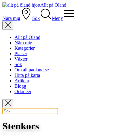
Allt på Öland
Nära mig
Sök
Meny
Allt på Öland
Nära mig
Kategorier
Platser
Växter
Sök
Om alltpaoland.se
Hitta på karta
Artiklar
Blogg
Orkidéer
Stenkors