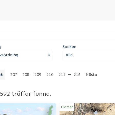
g
Socken
…
06
207
208
209
210
211
216
Nästa
2592 träffar funna.
Platser