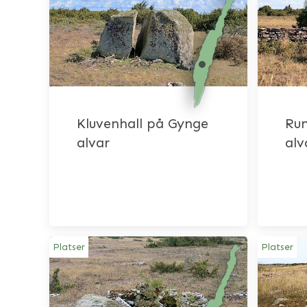
Kluvenhall på Gynge
Run
alvar
alv
Platser
Platser