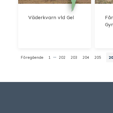
Väderkvarn vid Gel
Får
Gyn
…
Föregående
1
202
203
204
205
2