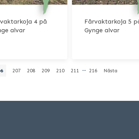
vaktarkoja 4 på
Fårvaktarkoja 5 p
ge alvar
Gynge alvar
…
06
207
208
209
210
211
216
Nästa