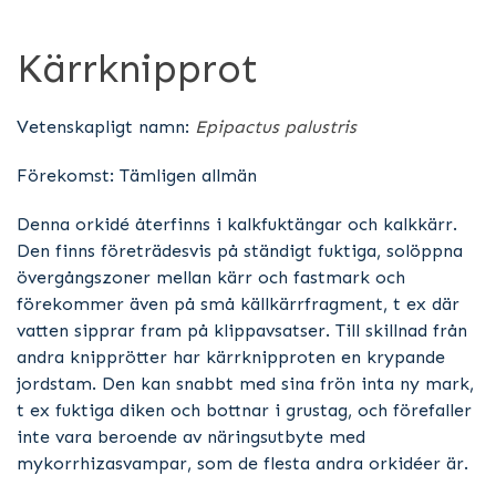
Kärrknipprot
Vetenskapligt namn:
Epipactus palustris
Förekomst: Tämligen allmän
Denna orkidé återfinns i kalkfuktängar och kalkkärr.
Den finns företrädesvis på ständigt fuktiga, solöppna
övergångszoner mellan kärr och fastmark och
förekommer även på små källkärrfragment, t ex där
vatten sipprar fram på klippavsatser. Till skillnad från
andra knipprötter har kärrknipproten en krypande
jordstam. Den kan snabbt med sina frön inta ny mark,
t ex fuktiga diken och bottnar i grustag, och förefaller
inte vara beroende av näringsutbyte med
mykorrhizasvampar, som de flesta andra orkidéer är.