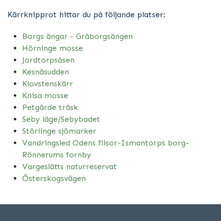
Kärrknipprot hittar du på följande platser:
Borgs ängar - Gråborgsängen
Hörninge mosse
Jordtorpsåsen
Kesnäsudden
Klovstenskärr
Knisa mosse
Petgärde träsk
Seby läge/Sebybadet
Störlinge sjömarker
Vandringsled Odens flisor-Ismantorps borg-
Rönnerums fornby
Vargeslätts naturreservat
Österskogsvägen