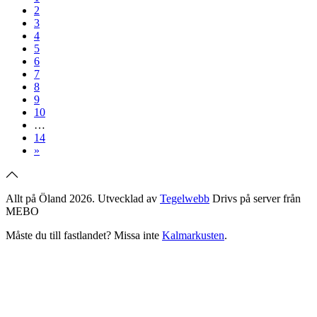
2
3
4
5
6
7
8
9
10
…
14
»
Allt på Öland 2026. Utvecklad av
Tegelwebb
Drivs på server från
MEBO
Måste du till fastlandet? Missa inte
Kalmarkusten
.