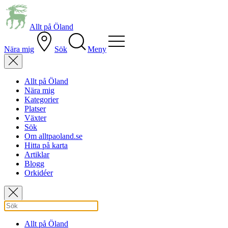
Allt på Öland
Nära mig
Sök
Meny
Allt på Öland
Nära mig
Kategorier
Platser
Växter
Sök
Om alltpaoland.se
Hitta på karta
Artiklar
Blogg
Orkidéer
Allt på Öland