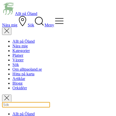
Allt på Öland
Nära mig
Sök
Meny
Allt på Öland
Nära mig
Kategorier
Platser
Växter
Sök
Om alltpaoland.se
Hitta på karta
Artiklar
Blogg
Orkidéer
Allt på Öland