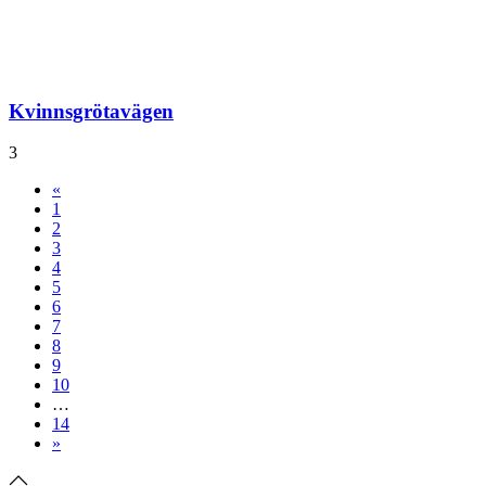
Kvinnsgrötavägen
3
«
1
2
3
4
5
6
7
8
9
10
…
14
»