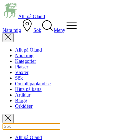
Allt på Öland
Nära mig
Sök
Meny
Allt på Öland
Nära mig
Kategorier
Platser
Växter
Sök
Om alltpaoland.se
Hitta på karta
Artiklar
Blogg
Orkidéer
Allt på Öland