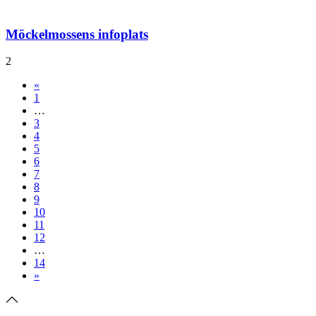
Möckelmossens infoplats
2
«
1
…
3
4
5
6
7
8
9
10
11
12
…
14
»