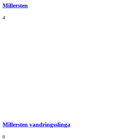
Millersten
4
Millersten vandringsslinga
6