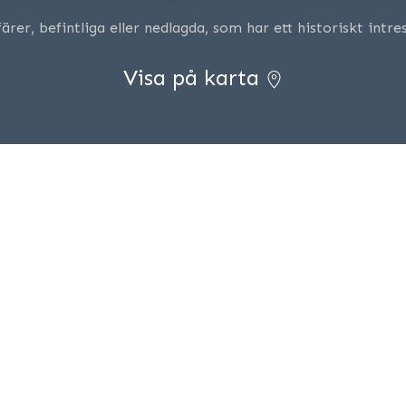
färer, befintliga eller nedlagda, som har ett historiskt intres
Visa på karta