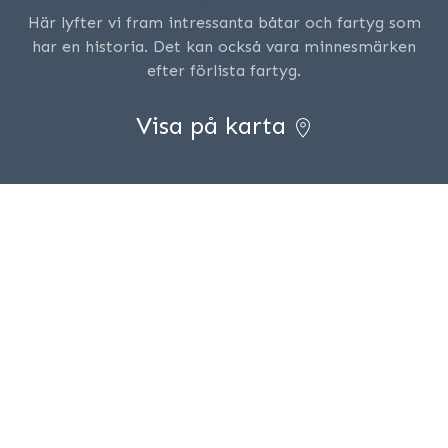
Här lyfter vi fram intressanta båtar och fartyg som
har en historia. Det kan också vara minnesmärken
efter förlista fartyg.
Visa på karta