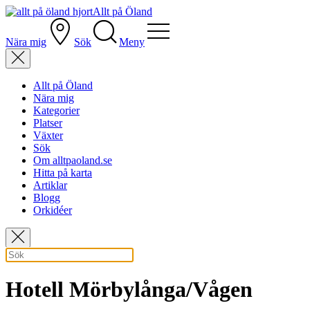
Allt på Öland
Nära mig
Sök
Meny
Allt på Öland
Nära mig
Kategorier
Platser
Växter
Sök
Om alltpaoland.se
Hitta på karta
Artiklar
Blogg
Orkidéer
Hotell Mörbylånga/Vågen