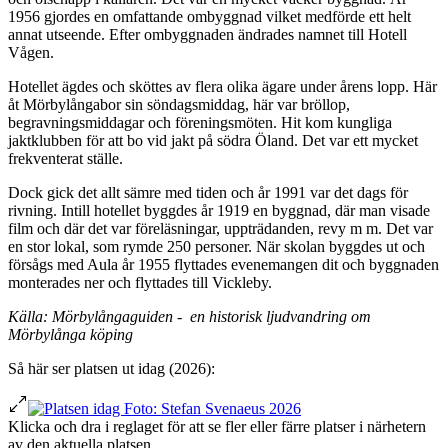
1956 gjordes en omfattande ombyggnad vilket medförde ett helt
annat utseende. Efter ombyggnaden ändrades namnet till Hotell
Vågen.
Hotellet ägdes och sköttes av flera olika ägare under årens lopp. Här
åt Mörbylångabor sin söndagsmiddag, här var bröllop,
begravningsmiddagar och föreningsmöten. Hit kom kungliga
jaktklubben för att bo vid jakt på södra Öland. Det var ett mycket
frekventerat ställe.
Dock gick det allt sämre med tiden och år 1991 var det dags för
rivning. Intill hotellet byggdes år 1919 en byggnad, där man visade
film och där det var föreläsningar, uppträdanden, revy m m. Det var
en stor lokal, som rymde 250 personer. När skolan byggdes ut och
försågs med Aula år 1955 flyttades evenemangen dit och byggnaden
monterades ner och flyttades till Vickleby.
Källa: Mörbylångaguiden - en historisk ljudvandring om
Mörbylånga köping
Så här ser platsen ut idag (2026):
Klicka och dra i reglaget för att se fler eller färre platser i närhetern
av den aktuella platsen