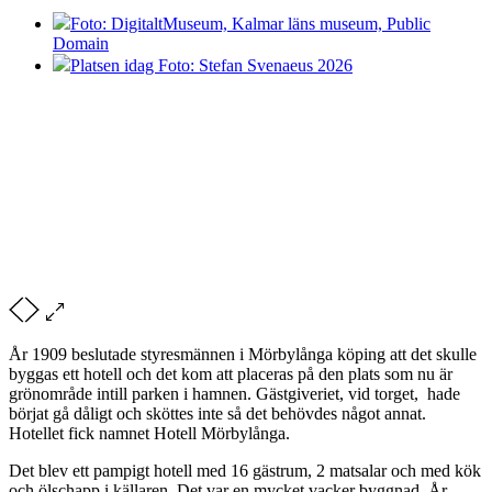
Foto: DigitaltMuseum, Kalmar läns museum, Public
Domain
Platsen idag Foto: Stefan Svenaeus 2026
År 1909 beslutade styresmännen i Mörbylånga köping att det skulle
byggas ett hotell och det kom att placeras på den plats som nu är
grönområde intill parken i hamnen. Gästgiveriet, vid torget, hade
börjat gå dåligt och sköttes inte så det behövdes något annat.
Hotellet fick namnet Hotell Mörbylånga.
Det blev ett pampigt hotell med 16 gästrum, 2 matsalar och med kök
och ölschapp i källaren. Det var en mycket vacker byggnad. År