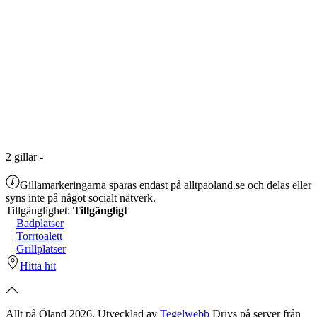
2
gillar
-
Gillamarkeringarna sparas endast på alltpaoland.se och delas eller
syns inte på något socialt nätverk.
Tillgänglighet:
Tillgängligt
Badplatser
Torrtoalett
Grillplatser
Hitta hit
Allt på Öland 2026. Utvecklad av
Tegelwebb
Drivs på server från