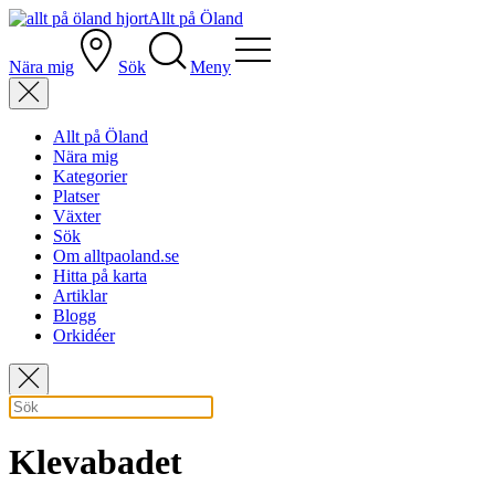
Allt på Öland
Nära mig
Sök
Meny
Allt på Öland
Nära mig
Kategorier
Platser
Växter
Sök
Om alltpaoland.se
Hitta på karta
Artiklar
Blogg
Orkidéer
Klevabadet