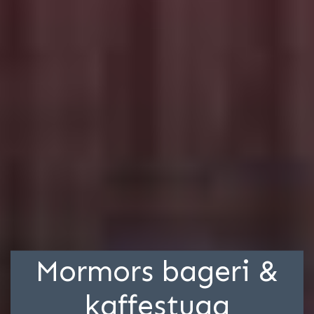
Mormors bageri &
kaffestuga