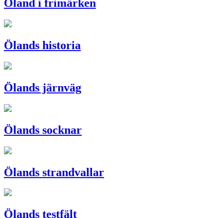
Öland i frimärken
Ölands historia
Ölands järnväg
Ölands socknar
Ölands strandvallar
Ölands testfält