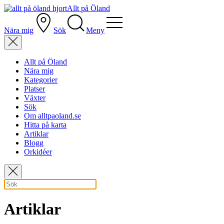
Allt på Öland
Nära mig
Sök
Meny
Allt på Öland
Nära mig
Kategorier
Platser
Växter
Sök
Om alltpaoland.se
Hitta på karta
Artiklar
Blogg
Orkidéer
Artiklar