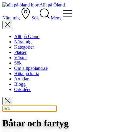
Allt på Öland
Nära mig
Sök
Meny
Allt på Öland
Nära mig
Kategorier
Platser
Växter
Sök
Om alltpaoland.se
Hitta på karta
Artiklar
Blogg
Orkidéer
Båtar och fartyg