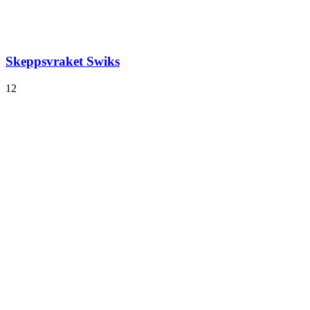
Skeppsvraket Swiks
12