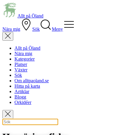
Allt på Öland
Nära mig
Sök
Meny
Allt på Öland
Nära mig
Kategorier
Platser
Växter
Sök
Om alltpaoland.se
Hitta på karta
Artiklar
Blogg
Orkidéer