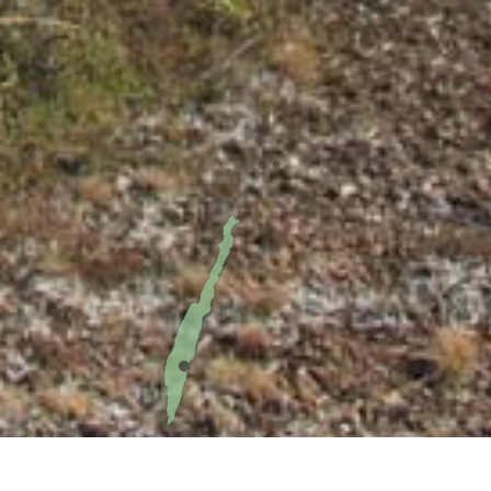
Gammal alvarväg Gösslunda-Triberga