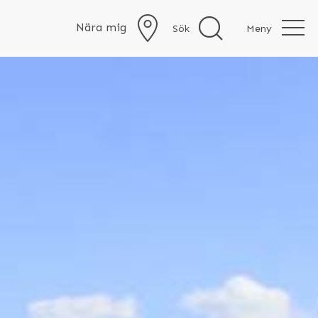
Nära mig
Sök
Meny