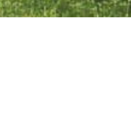
Nu och då
Allt på Öland
Kategorier
Degerhamns
Eriksöre gamla
brukshotell -
hållplats - Nu