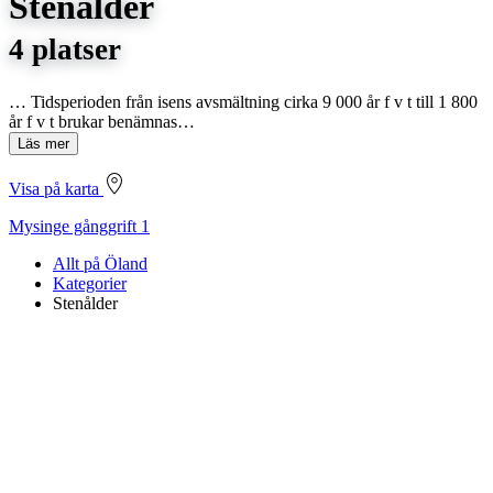
Stenålder
4 platser
… Tidsperioden från isens avsmältning cirka 9 000 år f v t till 1 800
år f v t brukar benämnas…
Läs mer
Visa på karta
Mysinge gånggrift 1
Allt på Öland
Kategorier
Stenålder