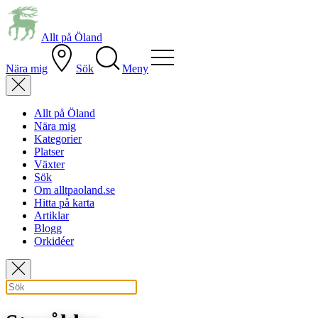
Allt på Öland
Nära mig
Sök
Meny
Allt på Öland
Nära mig
Kategorier
Platser
Växter
Sök
Om alltpaoland.se
Hitta på karta
Artiklar
Blogg
Orkidéer