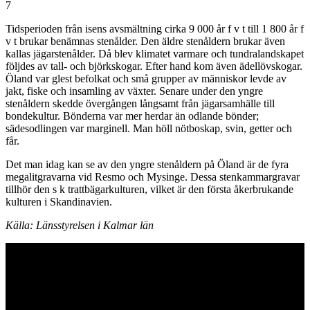
7
Tidsperioden från isens avsmältning cirka 9 000 år f v t till 1 800 år f
v t brukar benämnas stenålder. Den äldre stenåldern brukar även
kallas jägarstenålder. Då blev klimatet varmare och tundralandskapet
följdes av tall- och björkskogar. Efter hand kom även ädellövskogar.
Öland var glest befolkat och små grupper av människor levde av
jakt, fiske och insamling av växter. Senare under den yngre
stenåldern skedde övergången långsamt från jägarsamhälle till
bondekultur. Bönderna var mer herdar än odlande bönder;
sädesodlingen var marginell. Man höll nötboskap, svin, getter och
får.
Det man idag kan se av den yngre stenåldern på Öland är de fyra
megalitgravarna vid Resmo och Mysinge. Dessa stenkammargravar
tillhör den s k trattbägarkulturen, vilket är den första åkerbrukande
kulturen i Skandinavien.
Källa: Länsstyrelsen i Kalmar län