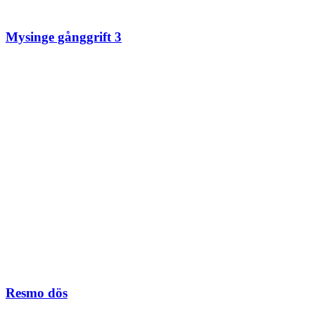
Mysinge gånggrift 3
Resmo dös