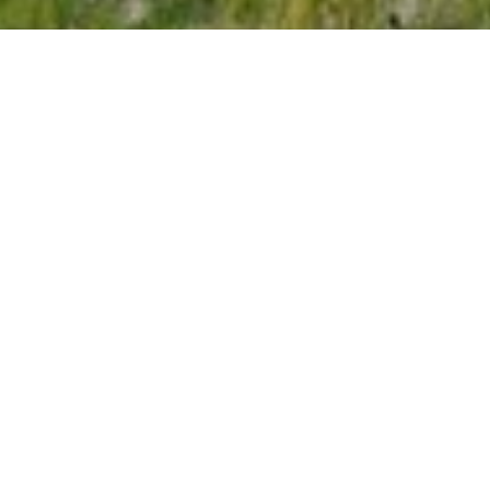
Vattendrag
Allt på Öland
Kategorier
Bröttorpsbäcken
Bäck från
Runsten med
källorna i