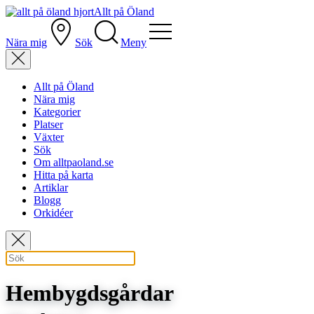
Allt på Öland
Nära mig
Sök
Meny
Allt på Öland
Nära mig
Kategorier
Platser
Växter
Sök
Om alltpaoland.se
Hitta på karta
Artiklar
Blogg
Orkidéer
Hembygdsgårdar