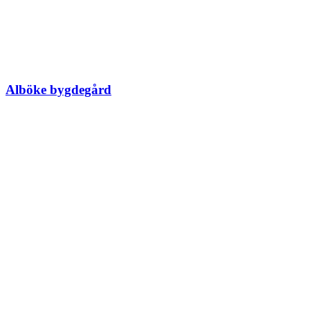
Alböke bygdegård