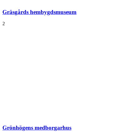
Gräsgårds hembygds­museum
2
Grönhögens medborgarhus