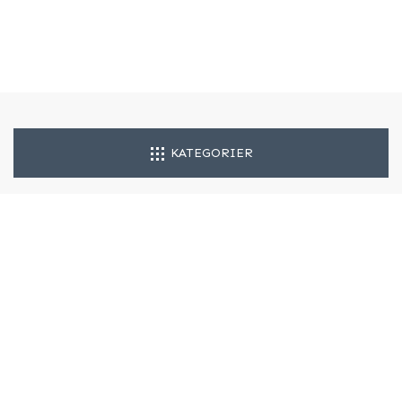
KATEGORIER
SÖK
HITTA PÅ KARTA