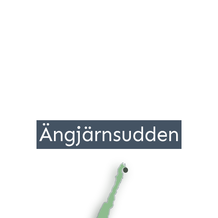
Ängjärns­udden