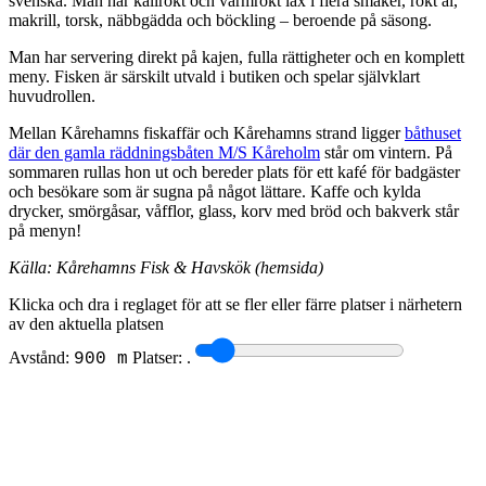
svenska. Man har kallrökt och varmrökt lax i flera smaker, rökt ål,
makrill, torsk, näbbgädda och böckling – beroende på säsong.
Man har servering direkt på kajen, fulla rättigheter och en komplett
meny. Fisken är särskilt utvald i butiken och spelar självklart
huvudrollen.
Mellan Kårehamns fiskaffär och Kårehamns strand ligger
båthuset
där den gamla räddningsbåten M/S Kåreholm
står om vintern. På
sommaren rullas hon ut och bereder plats för ett kafé för badgäster
och besökare som är sugna på något lättare. Kaffe och kylda
drycker, smörgåsar, våfflor, glass, korv med bröd och bakverk står
på menyn!
Källa: Kårehamns Fisk & Havskök (hemsida)
Klicka och dra i reglaget för att se fler eller färre platser i närhetern
av den aktuella platsen
Avstånd:
Platser:
.
900 m