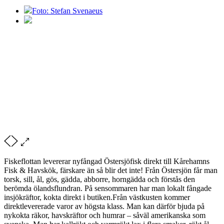
Foto: Stefan Svenaeus
Fiskeflottan levererar nyfångad Östersjöfisk direkt till Kårehamns
Fisk & Havskök, färskare än så blir det inte! Från Östersjön får man
torsk, sill, ål, gös, gädda, abborre, horngädda och förstås den
berömda ölandsflundran. På sensommaren har man lokalt fångade
insjökräftor, kokta direkt i butiken.Från västkusten kommer
direktlevererade varor av högsta klass. Man kan därför bjuda på
nykokta räkor, havskräftor och humrar – såväl amerikanska som