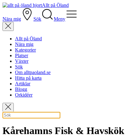
Allt på Öland
Nära mig
Sök
Meny
Allt på Öland
Nära mig
Kategorier
Platser
Växter
Sök
Om alltpaoland.se
Hitta på karta
Artiklar
Blogg
Orkidéer
Kårehamns Fisk & Havskök