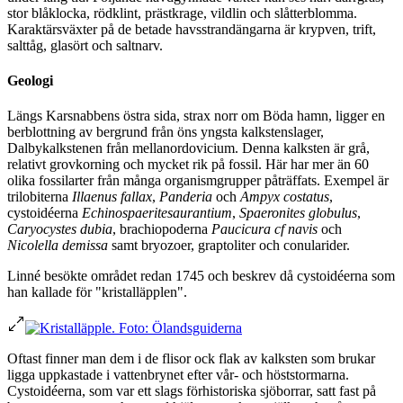
stor blåklocka, rödklint, prästkrage, vildlin och slåtterblomma.
Karaktärsväxter på de betade havsstrandängarna är krypven, trift,
salttåg, glasört och saltnarv.
Geologi
Längs Karsnabbens östra sida, strax norr om Böda hamn, ligger en
berblottning av bergrund från öns yngsta kalkstenslager,
Dalbykalkstenen från mellanordovicium. Denna kalksten är grå,
relativt grovkorning och mycket rik på fossil. Här har mer än 60
olika fossilarter från många organismgrupper påträffats. Exempel är
trilobiterna
Illaenus fallax
,
Panderia
och
Ampyx costatus
,
cystoidéerna
Echinospaerites
aurantium
,
Spaeronites globulus
,
Caryocystes dubia
, brachiopoderna
Paucicura cf navis
och
Nicolella demissa
samt bryozoer, graptoliter och conularider.
Linné besökte området redan 1745 och beskrev då cystoidéerna som
han kallade för "kristalläpplen".
Oftast finner man dem i de flisor ock flak av kalksten som brukar
ligga uppkastade i vattenbrynet efter vår- och höststormarna.
Cystoidéerna, som var ett slags förhistoriska sjöborrar, satt fast på