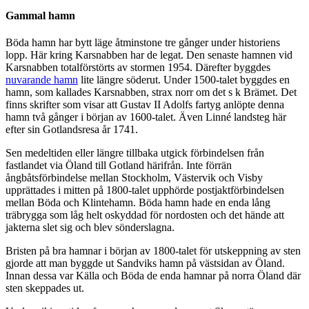
Gammal hamn
Böda hamn har bytt läge åtminstone tre gånger under historiens
lopp. Här kring Karsnabben har de legat. Den senaste hamnen vid
Karsnabben totalförstörts av stormen 1954. Därefter byggdes
nuvarande hamn
lite längre söderut. Under 1500-talet byggdes en
hamn, som kallades Karsnabben, strax norr om det s k Brämet. Det
finns skrifter som visar att Gustav II Adolfs fartyg anlöpte denna
hamn två gånger i början av 1600-talet. Även Linné landsteg här
efter sin Gotlandsresa år 1741.
Sen medeltiden eller längre tillbaka utgick förbindelsen från
fastlandet via Öland till Gotland härifrån. Inte förrän
ångbåtsförbindelse mellan Stockholm, Västervik och Visby
upprättades i mitten på 1800-talet upphörde postjaktförbindelsen
mellan Böda och Klintehamn. Böda hamn hade en enda lång
träbrygga som låg helt oskyddad för nordosten och det hände att
jakterna slet sig och blev sönderslagna.
Bristen på bra hamnar i början av 1800-talet för utskeppning av sten
gjorde att man byggde ut Sandviks hamn på västsidan av Öland.
Innan dessa var Källa och Böda de enda hamnar på norra Öland där
sten skeppades ut.