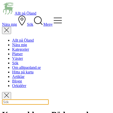
Allt på Öland
Nära mig
Sök
Meny
Allt på Öland
Nära mig
Kategorier
Platser
Växter
Sök
Om alltpaoland.se
Hitta på karta
Artiklar
Blogg
Orkidéer