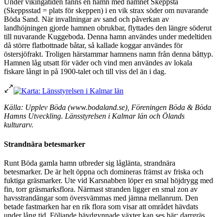
Under vikingatiden fanns en hamn med namnet Skeppstä
(Skeppsstad = plats för skeppen) i en vik strax söder om nuvarande
Böda Sand. När invallningar av sand och påverkan av
landhöjningen gjorde hamnen obrukbar, flyttades den längre söderut
till nuvarande Kuggeboda. Denna hamn användes under medeltiden
då större flatbottnade båtar, så kallade koggar användes för
östersjöfrakt. Troligen härstammar hamnens namn från denna båttyp.
Hamnen låg utsatt för väder och vind men användes av lokala
fiskare långt in på 1900-talet och till viss del än i dag.
Källa: Upplev Böda (www.bodaland.se), Föreningen
Böda & Böda
Hamns Utveckling. Länsstyrelsen i Kalmar län och Ölands
kulturarv.
Strandnära betesmarker
Runt Böda gamla hamn utbreder sig låglänta, strandnära
betesmarker. De är helt öppna och domineras främst av friska och
fuktiga gräsmarker. Ute vid Karsnabben löper en smal höjdrygg med
fin, torr gräsmarksflora. Närmast stranden ligger en smal zon av
havsstrandängar som översvämmas med jämna mellanrum. Den
betade fastmarken har en rik flora som visar att området hävdats
under lång tid. Följande hävdgynnade växter kan ses här: darrgräs,