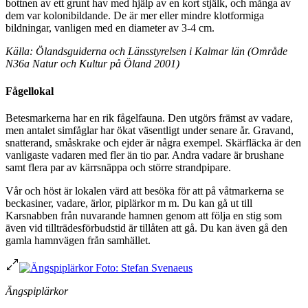
bottnen av ett grunt hav med hjälp av en kort stjälk, och många av
dem var kolonibildande. De är mer eller mindre klotformiga
bildningar, vanligen med en diameter av 3-4 cm.
Källa: Ölandsguiderna och Länsstyrelsen i Kalmar län (Område
N36a Natur och Kultur på Öland 2001)
Fågellokal
Betesmarkerna har en rik fågelfauna. Den utgörs främst av vadare,
men antalet simfåglar har ökat väsentligt under senare år. Gravand,
snatterand, småskrake och ejder är några exempel. Skärfläcka är den
vanligaste vadaren med fler än tio par. Andra vadare är brushane
samt flera par av kärrsnäppa och större strandpipare.
Vår och höst är lokalen värd att besöka för att på våtmarkerna se
beckasiner, vadare, ärlor, piplärkor m m. Du kan gå ut till
Karsnabben från nuvarande hamnen genom att följa en stig som
även vid tillträdesförbudstid är tillåten att gå. Du kan även gå den
gamla hamnvägen från samhället.
Ängspiplärkor