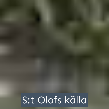
S:t Olofs källa