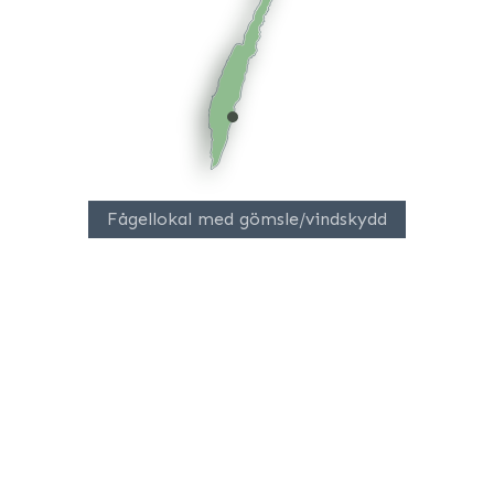
Fågellokal med gömsle/vindskydd