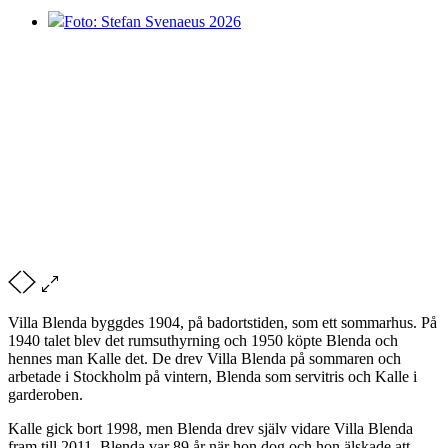
Foto: Stefan Svenaeus 2026
Villa Blenda byggdes 1904, på badortstiden, som ett sommarhus. På
1940 talet blev det rumsuthyrning och 1950 köpte Blenda och
hennes man Kalle det. De drev Villa Blenda på sommaren och
arbetade i Stockholm på vintern, Blenda som servitris och Kalle i
garderoben.
Kalle gick bort 1998, men Blenda drev själv vidare Villa Blenda
fram till 2011. Blenda var 89 år när hon dog och hon älskade att