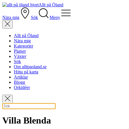
Allt på Öland
Nära mig
Sök
Meny
Allt på Öland
Nära mig
Kategorier
Platser
Växter
Sök
Om alltpaoland.se
Hitta på karta
Artiklar
Blogg
Orkidéer
Villa Blenda