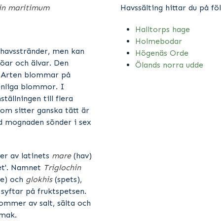
hin maritimum
Havssälting hittar du på föl
Halltorps hage
Holmebodar
a havsstränder, men kan
Högenäs Orde
sjöar och älvar. Den
Ölands norra udde
. Arten blommar på
nliga blommor. I
tällningen till flera
om sitter ganska tätt är
id mognaden sönder i sex
 av latinets
mare
(hav)
et'. Namnet
Triglochin
re) och
glokhis
(spets),
syftar på fruktspetsen.
ommer av salt, sälta och
smak.