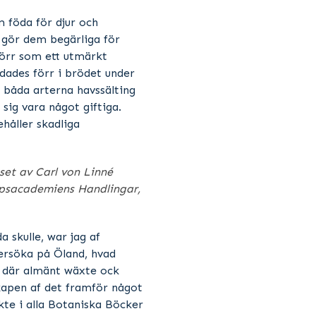
föda för djur och
 gör dem begärliga för
örr som ett utmärkt
dades förr i brödet under
 båda arterna havssälting
 sig vara något giftiga.
håller skadliga
set av Carl von Linné
psacademiens Handlingar,
 skulle, war jag af
tersöka på Öland, hvad
 där almänt wäxte ock
kapen af det framför något
kte i alla Botaniska Böcker