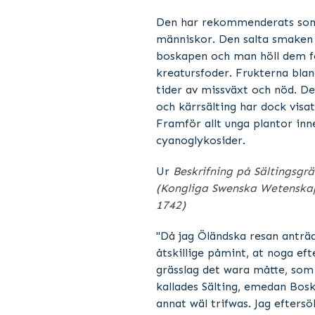
Foto: Stefan Svenaeus
Den har rekommenderats som 
människor. Den salta smaken
boskapen och man höll dem f
kreatursfoder. Frukterna blan
tider av missväxt och nöd. De
och kärrsälting har dock visat
Framför allt unga plantor inne
cyanoglykosider.
Ur
Beskrifning på Sältingsgrä
(Kongliga Swenska Wetenska
1742)
"Då jag Öländska resan anträda
åtskillige påmint, at noga ef
grässlag det wara måtte, som
kallades Sälting, emedan Bos
annat wäl trifwas. Jag eftersö