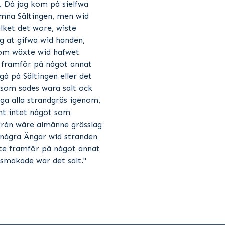
g. Då jag kom på sielfwa
mna Sältingen, men wid
lket det wore, wiste
g at gifwa wid handen,
 som wäxte wid hafwet
n framför på något annat
gå på Sältingen eller det
 som sades wara salt ock
oga alla strandgräs igenom,
t intet något som
ifrån wåre almänne grässlag
i några Ängar wid stranden
e framför på något annat
 smakade war det salt."