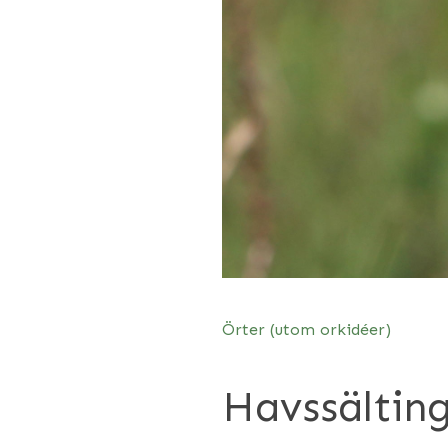
Örter (utom orkidéer)
Havssältin