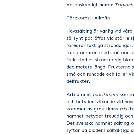
Vetenskapligt namn:
Trigloc
Förekomst: Allmän
Havssälting är vanlig vid vår
sällsynt påträffas vid större 
föredrar fuktiga strandängar
försommaren med små oanse
fruktstadiet sträcker sig bloms
decimeters längd. Frukterna s
små och rundade och faller v
delfrukter.
Artnamnet
maritimum
kommer
och betyder 'växande vid hav
kommer av grekiskans
tris
(t
namnet betyder treuddig och 
Det svenska namnet sälting k
syftar på bladens saltaktiga 