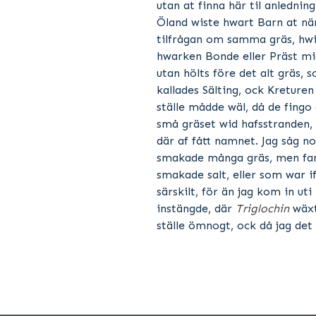
utan at finna här til anlednin
Öland wiste hwart Barn at nä
tilfrågan om samma gräs, hwi
hwarken Bonde eller Präst mi
utan hölts före det alt gräs,
kallades Sälting, ock Kreture
ställe mådde wäl, då de fingo 
små gräset wid hafsstranden,
där af fått namnet. Jag såg n
smakade många gräs, men fan
smakade salt, eller som war 
särskilt, för än jag kom in ut
instängde, där
Triglochin
wäxt
ställe ömnogt, ock då jag det