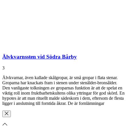
Älvkvarnssten vid Södra Bårby
3
Älvkvarnar, även kallade skålgropar, är små gropar i flata stenar.
Groparna har knackats fram i stenen under stenålder-bronsålder.
Den vanligaste tolkningen av groparnas funktion är att de spelat en
viktig roll inom fruktbarhetskultens olika yttringar för god skörd. En
hypotes är att man rituellt malde sädeskorn i dem, eftersom de flesta
ligger i anslutning till forntida åkrar. De är fornlämningar