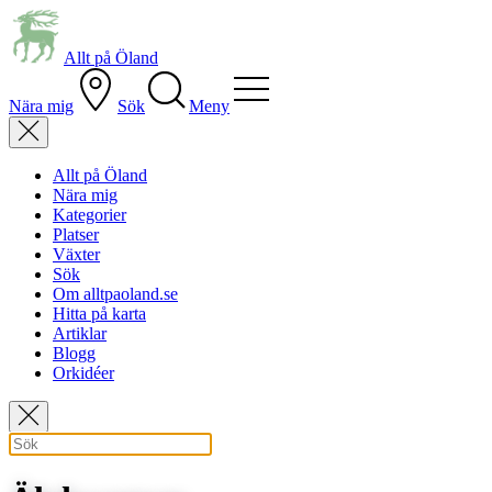
Allt på Öland
Nära mig
Sök
Meny
Allt på Öland
Nära mig
Kategorier
Platser
Växter
Sök
Om alltpaoland.se
Hitta på karta
Artiklar
Blogg
Orkidéer