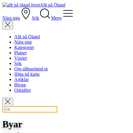
Allt på Öland
Nära mig
Sök
Meny
Allt på Öland
Nära mig
Kategorier
Platser
Växter
Sök
Om alltpaoland.se
Hitta på karta
Artiklar
Blogg
Orkidéer
Byar