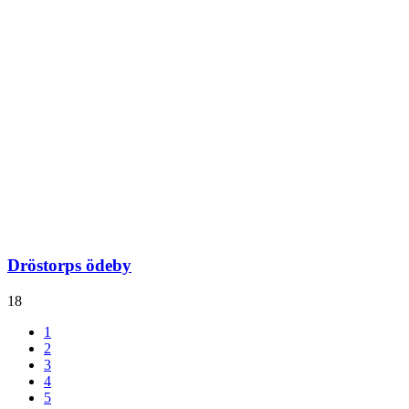
Dröstorps ödeby
18
1
2
3
4
5