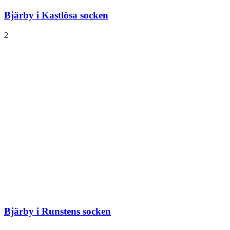
Bjärby i Kastlösa socken
2
Bjärby i Runstens socken