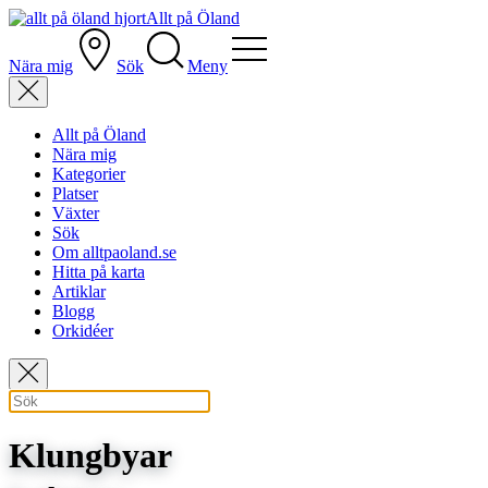
Allt på Öland
Nära mig
Sök
Meny
Allt på Öland
Nära mig
Kategorier
Platser
Växter
Sök
Om alltpaoland.se
Hitta på karta
Artiklar
Blogg
Orkidéer
Klungbyar