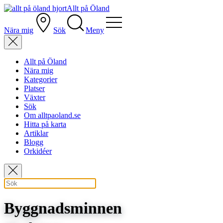
Allt på Öland
Nära mig
Sök
Meny
Allt på Öland
Nära mig
Kategorier
Platser
Växter
Sök
Om alltpaoland.se
Hitta på karta
Artiklar
Blogg
Orkidéer
Byggnadsminnen