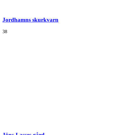
Jordhamns skurkvarn
38
Jöns-Lasses gård