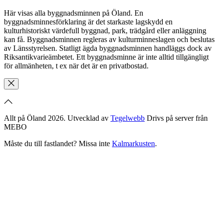
Här visas alla byggnadsminnen på Öland. En
byggnadsminnesförklaring är det starkaste lagskydd en
kulturhistoriskt värdefull byggnad, park, trädgård eller anläggning
kan få. Byggnadsminnen regleras av kulturminneslagen och beslutas
av Länsstyrelsen. Statligt ägda byggnadsminnen handläggs dock av
Riksantikvarieämbetet. Ett byggnadsminne är inte alltid tillgängligt
för allmänheten, t ex när det är en privatbostad.
Allt på Öland 2026. Utvecklad av
Tegelwebb
Drivs på server från
MEBO
Måste du till fastlandet? Missa inte
Kalmarkusten
.