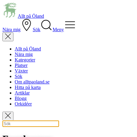
Allt på Öland
Nära mig
Sök
Meny
Allt på Öland
Nära mig
Kategorier
Platser
Växter
Sök
Om alltpaoland.se
Hitta på karta
Artiklar
Blogg
Orkidéer