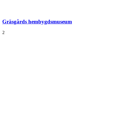
Gräsgårds hembygds­museum
2