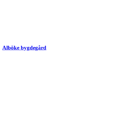
Alböke bygdegård