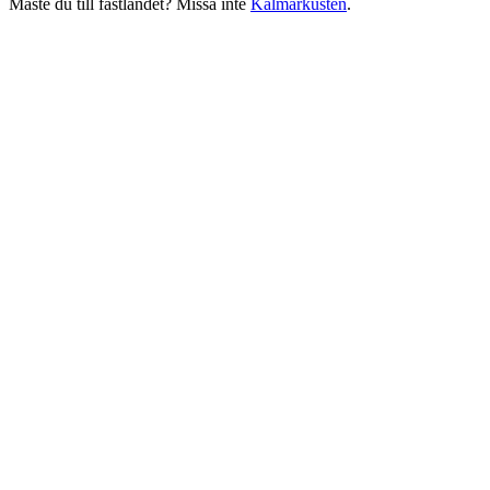
Måste du till fastlandet? Missa inte
Kalmarkusten
.