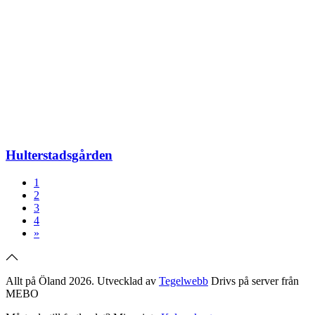
Hulterstadsgården
1
2
3
4
»
Allt på Öland 2026. Utvecklad av
Tegelwebb
Drivs på server från
MEBO