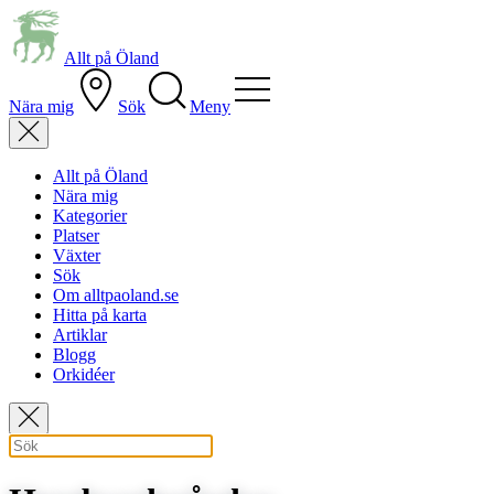
Allt på Öland
Nära mig
Sök
Meny
Allt på Öland
Nära mig
Kategorier
Platser
Växter
Sök
Om alltpaoland.se
Hitta på karta
Artiklar
Blogg
Orkidéer