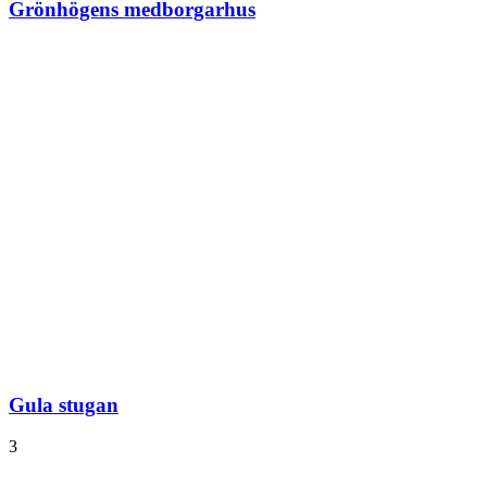
Grönhögens medborgarhus
Gula stugan
3