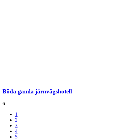
Böda gamla järnvägshotell
6
1
2
3
4
5