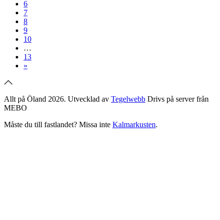
6
7
8
9
10
…
13
»
Allt på Öland 2026. Utvecklad av
Tegelwebb
Drivs på server från
MEBO
Måste du till fastlandet? Missa inte
Kalmarkusten
.