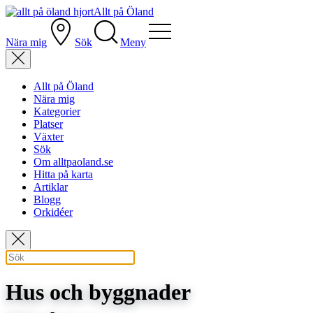
Allt på Öland
Nära mig
Sök
Meny
Allt på Öland
Nära mig
Kategorier
Platser
Växter
Sök
Om alltpaoland.se
Hitta på karta
Artiklar
Blogg
Orkidéer
Hus och byggnader