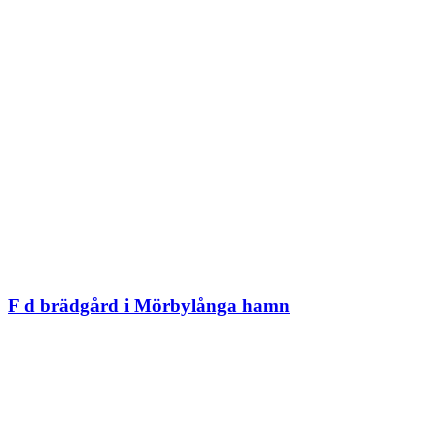
F d brädgård i Mörbylånga hamn