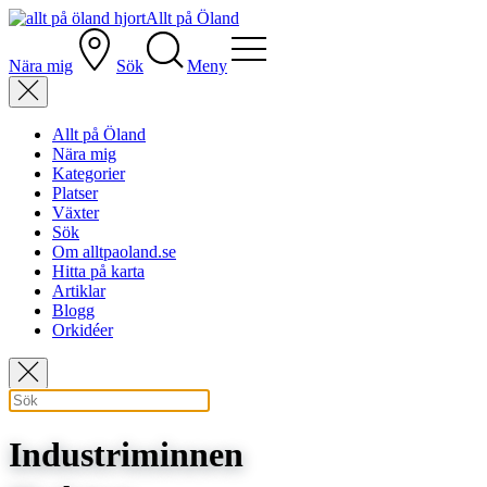
Allt på Öland
Nära mig
Sök
Meny
Allt på Öland
Nära mig
Kategorier
Platser
Växter
Sök
Om alltpaoland.se
Hitta på karta
Artiklar
Blogg
Orkidéer
Industriminnen