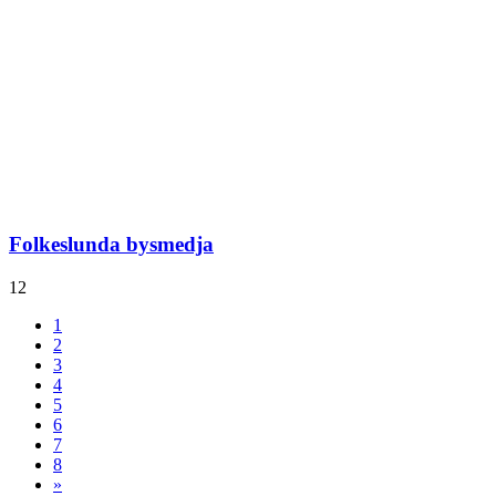
Folkeslunda bysmedja
12
1
2
3
4
5
6
7
8
»