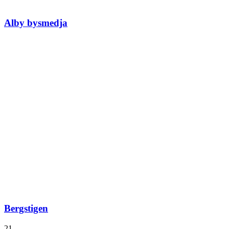
Alby bysmedja
Bergstigen
21