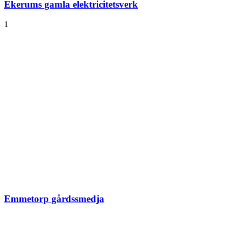
Ekerums gamla elektricitetsverk
1
Emmetorp gårdssmedja