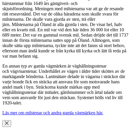
härstammar från 1649 års gästgiveri- och
skjutsförordning. Meningen med milstenarna var att ge de resande
rätt reseavstånd. Det var de olika häradena som skulle svara för
milstenarna. De skulle vara gjorda av sten, trä eller
järn. Milstenarna på Öland är alla gjorda i sten. De visar hel, halv
eller en kvarts mil. En mil var vid den här tiden 36 000 fot eller 10
689 meter. Det var en gammal svensk mil. Sedan dröjde det till 1737
innan de första milstenarna sattes upp på Öland. Allmogen, som
skulle sätta upp milstenarna, tyckte inte att det fanns så stort behov,
eftersom man ändå kunde se från kyrka till kyrka och lätt få reda på
var man befann sig.
En annan typ av gamla vägmärken är väghållningsstenar
och vägvisarstenar. Underhållet av vägen i äldre tider sköttes av de
markägande bönderna. Lantmätare delade in vägarna i sträckor där
varje bonde fick en sträcka att ansvara för som motsvarade hans
andel mark i byn. Sträckorna kunde märkas upp med
väghållningsstenar där initialer, gårdsnummer och årtal talade om
vem som ansvarde för just den sträckan. Systemet hölls vid liv till
1920-talet.
Läs mer om milstenar och andra gamla vägmärken här.