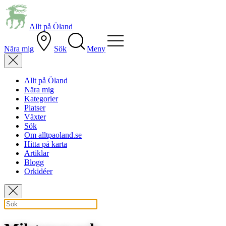
Allt på Öland
Nära mig
Sök
Meny
Allt på Öland
Nära mig
Kategorier
Platser
Växter
Sök
Om alltpaoland.se
Hitta på karta
Artiklar
Blogg
Orkidéer