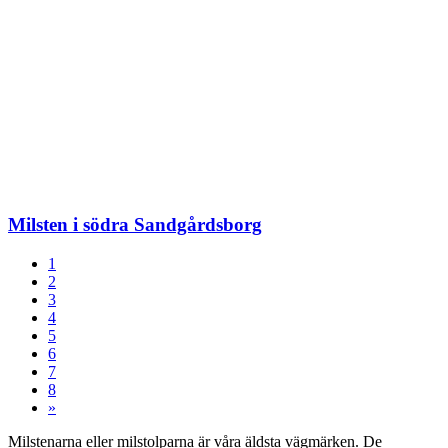
Milsten i södra Sandgårdsborg
1
2
3
4
5
6
7
8
»
Milstenarna eller milstolparna är våra äldsta vägmärken. De