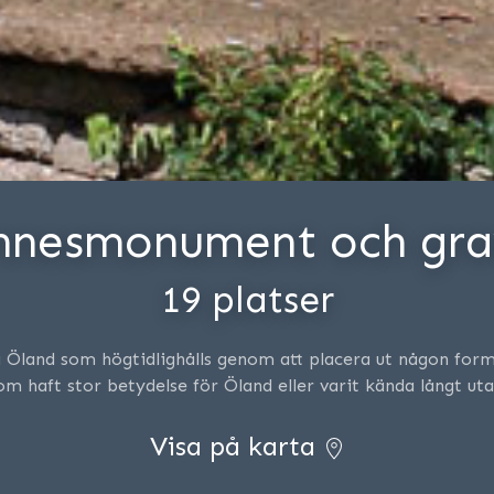
nnesmonument och gra
19 platser
å Öland som högtidlighålls genom att placera ut någon for
m haft stor betydelse för Öland eller varit kända långt ut
Visa på karta