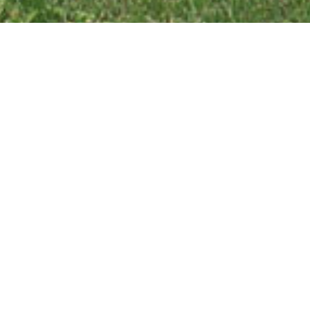
sningen av den engelska minsveparen HMS Catspaw 1919