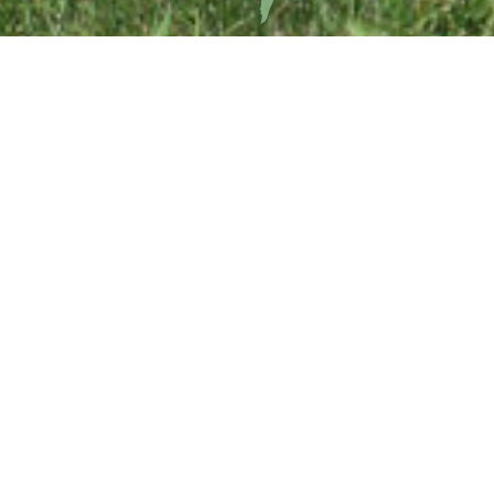
Minnesmonument efter förli
 och gravar