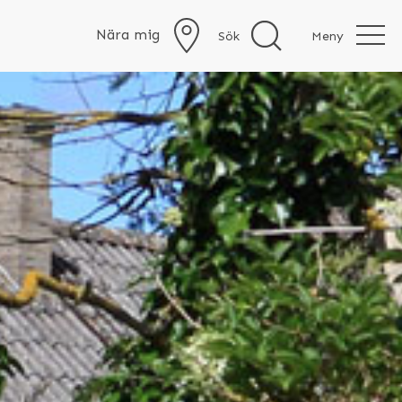
Nära mig
Sök
Meny