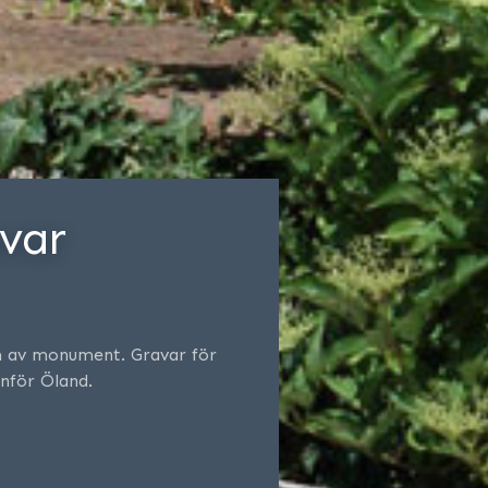
var
m av monument. Gravar för
anför Öland.