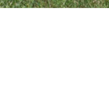
Minnesmonument
Allt på Öland
Kategorier