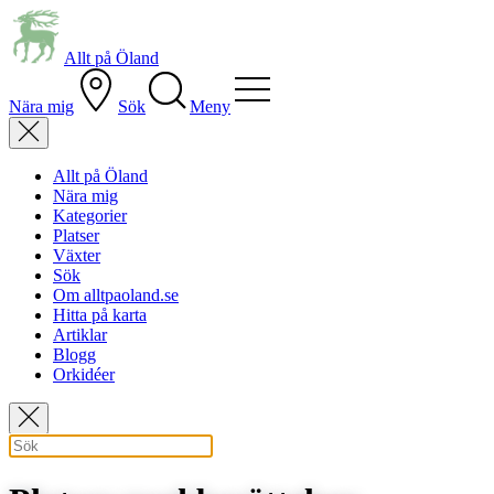
Allt på Öland
Nära mig
Sök
Meny
Allt på Öland
Nära mig
Kategorier
Platser
Växter
Sök
Om alltpaoland.se
Hitta på karta
Artiklar
Blogg
Orkidéer