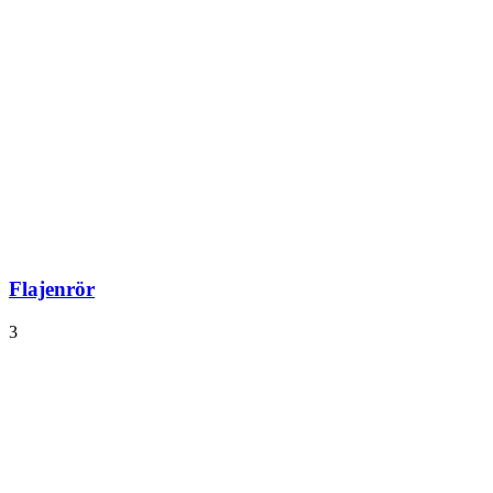
Flajenrör
3