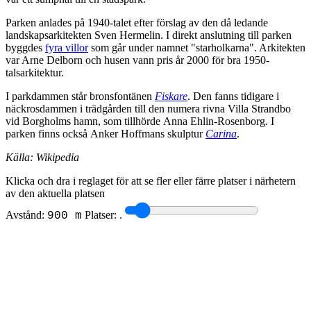
Parken anlades på 1940-talet efter förslag av den då ledande
landskapsarkitekten Sven Hermelin. I direkt anslutning till parken
byggdes
fyra villor
som går under namnet "starholkarna". Arkitekten
var Arne Delborn och husen vann pris år 2000 för bra 1950-
talsarkitektur.
I parkdammen står bronsfontänen
Fiskare
. Den fanns tidigare i
näckrosdammen i trädgården till den numera rivna Villa Strandbo
vid Borgholms hamn, som tillhörde Anna Ehlin-Rosenborg. I
parken finns också Anker Hoffmans skulptur
Carina
.
Källa: Wikipedia
Klicka och dra i reglaget för att se fler eller färre platser i närhetern
av den aktuella platsen
Avstånd:
Platser:
.
900 m