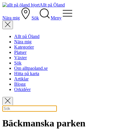
Allt på Öland
Nära mig
Sök
Meny
Allt på Öland
Nära mig
Kategorier
Platser
Växter
Sök
Om alltpaoland.se
Hitta på karta
Artiklar
Blogg
Orkidéer
Bäckmanska parken