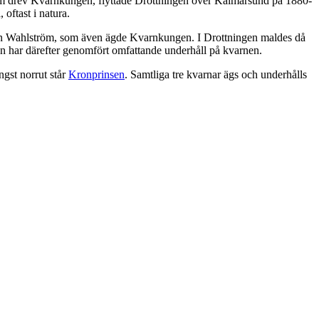
som drev Kvarnkungen, flyttade Drottningen över Kalmarsund på 1880-
 oftast i natura.
ohn Wahlström, som även ägde Kvarnkungen. I Drottningen maldes då
en har därefter genomfört omfattande underhåll på kvarnen.
ngst norrut står
Kronprinsen
. Samtliga tre kvarnar ägs och underhålls