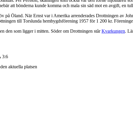
d Sandås. Per Persson, skåningen som också var den förste mjölnaren 
 innebär att bönderna kunde komma och mala sin säd mot en avgift, en tull,
löv på Öland. När Ernst var i Amerika arrenderades Drottningen av J
rottningen till Torslunda hembygdsförening 1957 för 1 200 kr. Förening
en den som ligger i mitten. Söder om Drottningen står
Kvarkungen
. Lä
 3:6
v den aktuella platsen