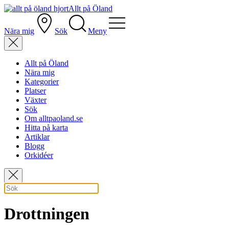
Allt på Öland
Nära mig
Sök
Meny
Allt på Öland
Nära mig
Kategorier
Platser
Växter
Sök
Om alltpaoland.se
Hitta på karta
Artiklar
Blogg
Orkidéer
Drottningen