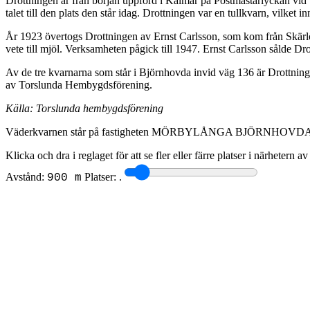
Drottningen är från början uppförd i Kalmar på Postmästarlyckan vi
talet till den plats den står idag. Drottningen var en tullkvarn, vilket
År 1923 övertogs Drottningen av Ernst Carlsson, som kom från Skär
vete till mjöl. Verksamheten pågick till 1947. Ernst Carlsson sålde D
Av de tre kvarnarna som står i Björnhovda invid väg 136 är Drottning
av Torslunda Hembygdsförening.
Källa: Torslunda hembygdsförening
Väderkvarnen står på fastigheten MÖRBYLÅNGA BJÖRNHOVDA
Klicka och dra i reglaget för att se fler eller färre platser i närhetern a
Avstånd:
Platser:
.
900 m