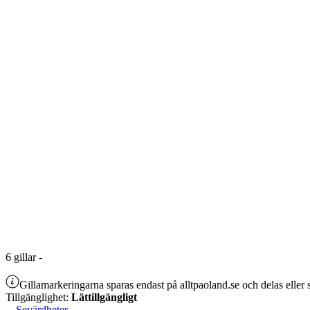
6
gillar
-
Gillamarkeringarna sparas endast på alltpaoland.se och delas eller s
Tillgänglighet:
Lättillgängligt
Sevärdheter