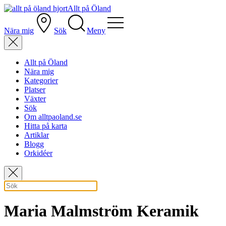
Allt på Öland
Nära mig
Sök
Meny
Allt på Öland
Nära mig
Kategorier
Platser
Växter
Sök
Om alltpaoland.se
Hitta på karta
Artiklar
Blogg
Orkidéer
Maria Malmström Keramik