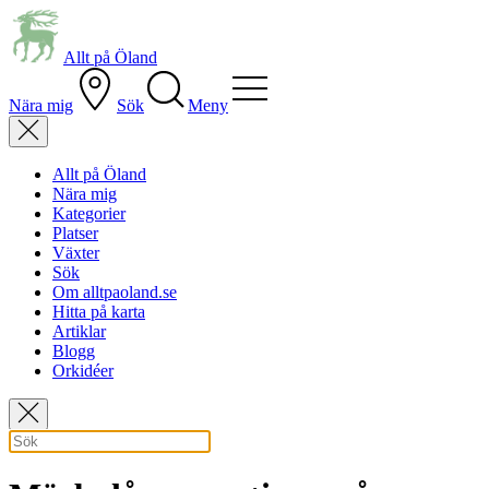
Allt på Öland
Nära mig
Sök
Meny
Allt på Öland
Nära mig
Kategorier
Platser
Växter
Sök
Om alltpaoland.se
Hitta på karta
Artiklar
Blogg
Orkidéer