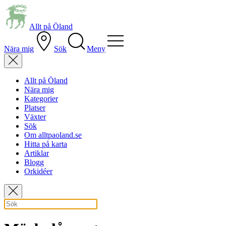
Allt på Öland
Nära mig
Sök
Meny
Allt på Öland
Nära mig
Kategorier
Platser
Växter
Sök
Om alltpaoland.se
Hitta på karta
Artiklar
Blogg
Orkidéer