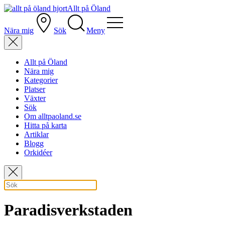
Allt på Öland
Nära mig
Sök
Meny
Allt på Öland
Nära mig
Kategorier
Platser
Växter
Sök
Om alltpaoland.se
Hitta på karta
Artiklar
Blogg
Orkidéer
Paradisverkstaden