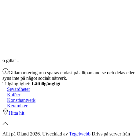
6
gillar
-
Gillamarkeringarna sparas endast på alltpaoland.se och delas eller
syns inte på något socialt nätverk.
Tillgänglighet:
Lättillgängligt
Sevärdheter
Kaféer
Konsthantverk
Keramiker
Hitta hit
Allt på Öland 2026. Utvecklad av
Tegelwebb
Drivs på server från