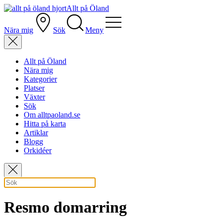
Allt på Öland
Nära mig
Sök
Meny
Allt på Öland
Nära mig
Kategorier
Platser
Växter
Sök
Om alltpaoland.se
Hitta på karta
Artiklar
Blogg
Orkidéer
Resmo domarring