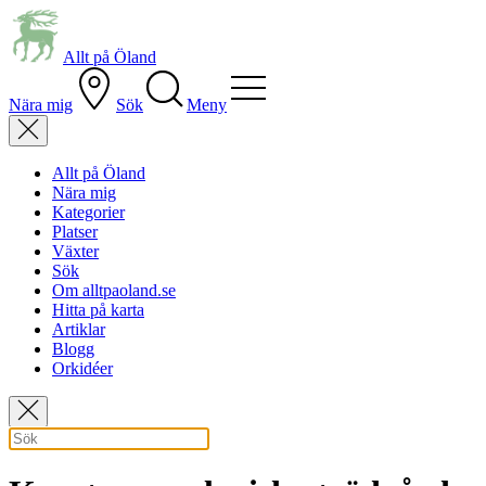
Allt på Öland
Nära mig
Sök
Meny
Allt på Öland
Nära mig
Kategorier
Platser
Växter
Sök
Om alltpaoland.se
Hitta på karta
Artiklar
Blogg
Orkidéer