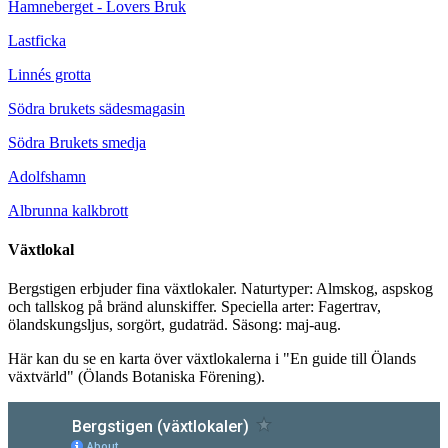
Hamneberget - Lovers Bruk
Lastficka
Linnés grotta
Södra brukets sädesmagasin
Södra Brukets smedja
Adolfshamn
Albrunna kalkbrott
Växtlokal
Bergstigen erbjuder fina växtlokaler. Naturtyper: Almskog, aspskog
och tallskog på bränd alunskiffer. Speciella arter: Fagertrav,
ölandskungsljus, sorgört, gudaträd. Säsong: maj-aug.
Här kan du se en karta över växtlokalerna i "En guide till Ölands
växtvärld" (Ölands Botaniska Förening).