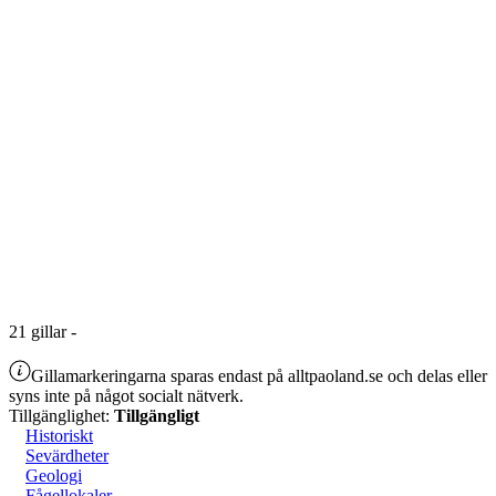
21
gillar
-
Gillamarkeringarna sparas endast på alltpaoland.se och delas eller
syns inte på något socialt nätverk.
Tillgänglighet:
Tillgängligt
Historiskt
Sevärdheter
Geologi
Fågellokaler