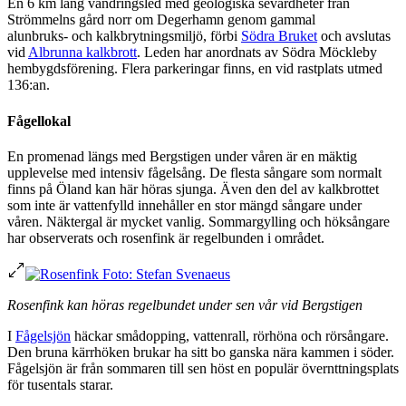
En 6 km lång vandringsled med geologiska sevärdheter från
Strömmelns gård norr om Degerhamn genom gammal
alunbruks- och kalkbrytningsmiljö, förbi
Södra Bruket
och avslutas
vid
Albrunna kalkbrott
. Leden har anordnats av Södra Möckleby
hembygdsförening. Flera parkeringar finns, en vid rastplats utmed
136:an.
Fågellokal
En promenad längs med Bergstigen under våren är en mäktig
upplevelse med intensiv fågelsång. De flesta sångare som normalt
finns på Öland kan här höras sjunga. Även den del av kalkbrottet
som inte är vattenfylld innehåller en stor mängd sångare under
våren. Näktergal är mycket vanlig. Sommargylling och höksångare
har observerats och rosenfink är regelbunden i området.
Rosenfink kan höras regelbundet under sen vår vid Bergstigen
I
Fågelsjön
häckar smådopping, vattenrall, rörhöna och rörsångare.
Den bruna kärrhöken brukar ha sitt bo ganska nära kammen i söder.
Fågelsjön är från sommaren till sen höst en populär övernttningsplats
för tusentals starar.