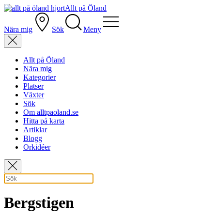
Allt på Öland
Nära mig
Sök
Meny
Allt på Öland
Nära mig
Kategorier
Platser
Växter
Sök
Om alltpaoland.se
Hitta på karta
Artiklar
Blogg
Orkidéer
Bergstigen