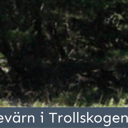
värn i Trollskoge