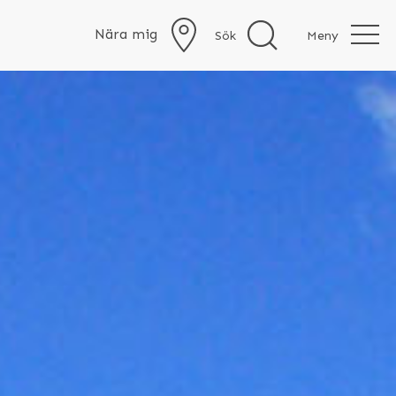
Nära mig
Sök
Meny